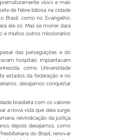
á prematuramente viúvo e mais
ete de febre biliosa na cidade
o Brasil, como no Evangelho:
ará ele só. Mas se morrer, dará
ço e muitos outros missionários
 apesar das perseguições e do
izavam hospitais, implantavam
onhecida como Universidade
sete estados da federação e no
terianos, desejamos conquistar
edade brasileira com os valores
ar a nova vida que dela surge,
mana, reivindicação da justiça
 anos depois desejamos, como
resbiteriana do Brasil, renovar