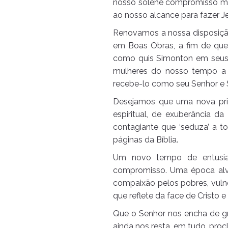
nosso solene compromisso miss
ao nosso alcance para fazer J
Renovamos a nossa disposição
em Boas Obras, a fim de que
como quis Simonton em seus 
mulheres do nosso tempo a 
recebe-lo como seu Senhor e 
Desejamos que uma nova prim
espiritual, de exuberância d
contagiante que ‘seduza’ a t
páginas da Bíblia.
Um novo tempo de entusias
compromisso. Uma época alviss
compaixão pelos pobres, vuln
que reflete da face de Cristo e 
Que o Senhor nos encha de gr
ainda nos resta, em tudo, pro