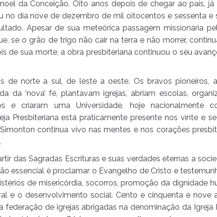
Manoel da Conceição. Oito anos depois de chegar ao país, j
 no dia nove de dezembro de mil oitocentos e sessenta e s
ultado. Apesar de sua meteórica passagem missionária pel
, se o grão de trigo não cair na terra e não morrer, continu
ois de sua morte, a obra presbiteriana continuou o seu avan
ís de norte a sul, de leste a oeste. Os bravos pioneiros,
da da ‘nova’ fé, plantavam igrejas, abriam escolas, organ
 e criaram uma Universidade, hoje nacionalmente c
reja Presbiteriana está praticamente presente nos vinte e 
e Simonton continua vivo nas mentes e nos corações presbi
.
artir das Sagradas Escrituras e suas verdades eternas a soci
o essencial é proclamar o Evangelho de Cristo e testemunh
stérios de misericórdia, socorros, promoção da dignidade hu
ral e o desenvolvimento social. Cento e cinquenta e nove
ta federação de igrejas abrigadas na denominação da Igreja P