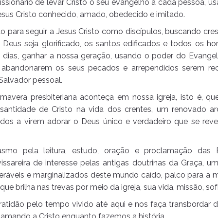
ionário de levar Cristo o seu evangelho a cada pessoa, us
esus Cristo conhecido, amado, obedecido e imitado.
 para seguir a Jesus Cristo como discípulos, buscando cre
 Deus seja glorificado, os santos edificados e todos os 
dias, ganhar a nossa geração, usando o poder do Evangel
abandonarem os seus pecados e arrependidos serem rec
Salvador pessoal.
avera presbiteriana aconteça em nossa igreja, isto é, 
a santidade de Cristo na vida dos crentes, um renovado ar
odos a virem adorar o Deus único e verdadeiro que se rev
mo pela leitura, estudo, oração e proclamação das Es
areira de interesse pelas antigas doutrinas da Graça, um 
eráveis e marginalizados deste mundo caído, palco para a m
que brilha nas trevas por meio da igreja, sua vida, missão, sof
atidão pelo tempo vivido até aqui e nos faça transbordar
clamando a Cristo enquanto fazemos a história.