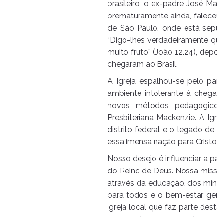
brasileiro, o ex-padre José 
prematuramente ainda, faleceu
de São Paulo, onde está sep
“Digo-lhes verdadeiramente que
muito fruto” (João 12.24), dep
chegaram ao Brasil.
A Igreja espalhou-se pelo pa
ambiente intolerante à chega
novos métodos pedagógicos
Presbiteriana Mackenzie. A Ig
distrito federal e o legado d
essa imensa nação para Cristo
Nosso desejo é influenciar a p
do Reino de Deus. Nossa missã
através da educação, dos mini
para todos e o bem-estar ge
igreja local que faz parte des