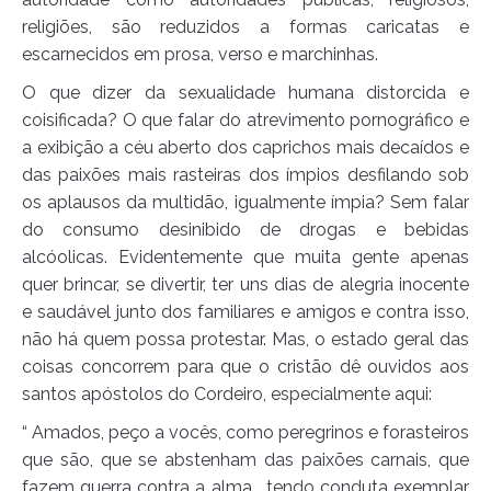
religiões, são reduzidos a formas caricatas e
escarnecidos em prosa, verso e marchinhas.
O que dizer da sexualidade humana distorcida e
coisificada? O que falar do atrevimento pornográfico e
a exibição a céu aberto dos caprichos mais decaídos e
das paixões mais rasteiras dos ímpios desfilando sob
os aplausos da multidão, igualmente ímpia? Sem falar
do consumo desinibido de drogas e bebidas
alcóolicas. Evidentemente que muita gente apenas
quer brincar, se divertir, ter uns dias de alegria inocente
e saudável junto dos familiares e amigos e contra isso,
não há quem possa protestar. Mas, o estado geral das
coisas concorrem para que o cristão dê ouvidos aos
santos apóstolos do Cordeiro, especialmente aqui:
“ Amados, peço a vocês, como peregrinos e forasteiros
que são, que se abstenham das paixões carnais, que
fazem guerra contra a alma , tendo conduta exemplar