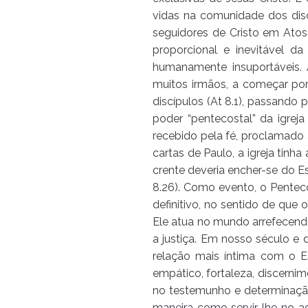
vidas na comunidade dos disc
seguidores de Cristo em Ato
proporcional e inevitável d
humanamente insuportáveis. A
muitos irmãos, a começar por
discípulos (At 8.1), passando p
poder “pentecostal” da igrej
recebido pela fé, proclamado 
cartas de Paulo, a igreja tinh
crente deveria encher-se do Espí
8.26). Como evento, o Pentecos
definitivo, no sentido de que 
Ele atua no mundo arrefecendo
a justiça. Em nosso século e
relação mais íntima com o E
empático, fortaleza, discerni
no testemunho e determinação
maneira como servir-lhe no ago