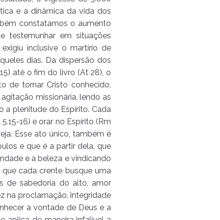
tica e a dinâmica da vida dos
Também constatamos o aumento
 de testemunhar em situações
xigiu inclusive o martírio de
queles dias. Da dispersão dos
5) até o fim do livro (At 28), o
o de tornar Cristo conhecido,
agitação missionária, lendo as
o a plenitude do Espírito. Cada
l 5.15-16) e orar no Espírito (Rm
greja. Esse ato único, também é
ulos e que é a partir dela, que
ondade e a beleza e vindicando
os que cada crente busque uma
s de sabedoria do alto, amor
ez na proclamação, integridade
onhecer a vontade de Deus e a
e aplica de maneira infalível a