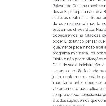
Palavra de Deus na mente e 
desse Espírito para não ler a
sutilezas doutrinárias, impor
do que realmente importa nes
estivermos cheios d’Ele. Não 
tropeçaremos na falaciosa i
poder. É idolátrico pensar qu
igualmente pecaminoso ficar in
programa ministerial, os pob
Cristo e não por motivações ou
Deus de sua administração. A 
ser uma questão fechada ou c
justo, conforme a verdade, p
importante antes obedecer a
vibrantemente apostólica e m
sempre de boa consciência, 
a todos supliquemos que conse