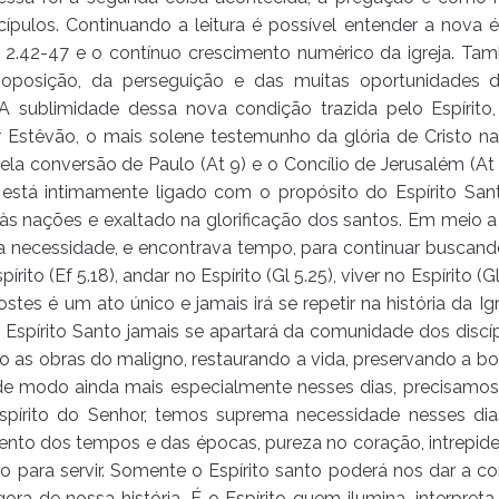
ípulos. Continuando a leitura é possível entender a nova é
s 2.42-47 e o contínuo crescimento numérico da igreja. 
a oposição, da perseguição e das muitas oportunidades
 sublimidade dessa nova condição trazida pelo Espírito, e
 Estêvão, o mais solene testemunho da glória de Cristo na
ela conversão de Paulo (At 9) e o Concílio de Jerusalém (At 1
a está intimamente ligado com o propósito do Espírito Sant
às nações e exaltado na glorificação dos santos. Em meio a 
a a necessidade, e encontrava tempo, para continuar buscand
rito (Ef 5.18), andar no Espírito (Gl 5.25), viver no Espírito (G
tes é um ato único e jamais irá se repetir na história da I
o Espírito Santo jamais se apartará da comunidade dos discíp
 as obras do maligno, restaurando a vida, preservando a b
 de modo ainda mais especialmente nesses dias, precisam
spírito do Senhor, temos suprema necessidade nesses dia
mento dos tempos e das épocas, pureza no coração, intrepid
 para servir. Somente o Espírito santo poderá nos dar a c
ra de nossa história. É o Espírito quem ilumina, interpreta 