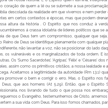
no coração de quem a lê ou se submete a sua proclamação
 Bíblia descolada da realidade em que vivemos e nem perder 
tantes em certos contextos e épocas, mas que podem drenar
sa altura da história . O Espírito que nos conduz à verda
sucumbiremos á crassa idolatria de líderes políticos que s
deia de que Deus tem um compromisso, qualquer que seja, 
e o Reino de Deus se identifique plenamente com qualquer pla
diferente, não levantar a voz, não se posicionar do lado da
res, os vulneráveis e os marginalizados de toda ordem. E 
tras. Os ‘Sumo Sacerdotes’, ‘Agripas’, ‘Félix’ e ‘Césares’ dos
eles, assim como os primitivos cristãos, a nossa lealdade e
ega. Aceitamos a legitimidade da autoridade (Rm 13.1) qua
ara promover o bem e corrigir o erro. Mas, o Espírito nos
 Deus, que aos homens (At 5.29). Então, que o Espírito 
issionária, nos livrando de tudo o que possa nos embaraç
preguemos o Evangelho, testemunhemos de Cristo, amemos o
rtem a sua vida com Deus. Para isso fomos chamados, para 