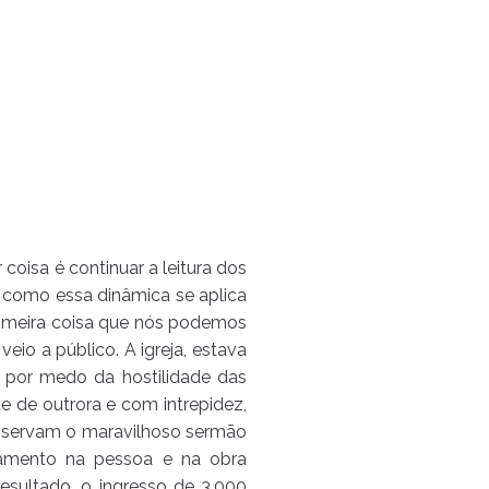
coisa é continuar a leitura dos
r como essa dinâmica se aplica
rimeira coisa que nós podemos
veio a público. A igreja, estava
 por medo da hostilidade das
te de outrora e com intrepidez,
onservam o maravilhoso sermão
tamento na pessoa e na obra
esultado, o ingresso de 3.000