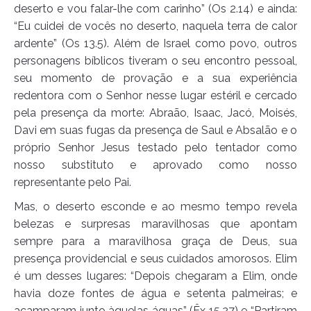
deserto e vou falar-lhe com carinho” (Os 2.14) e ainda:
“Eu cuidei de vocês no deserto, naquela terra de calor
ardente” (Os 13.5). Além de Israel como povo, outros
personagens bíblicos tiveram o seu encontro pessoal,
seu momento de provação e a sua experiência
redentora com o Senhor nesse lugar estéril e cercado
pela presença da morte: Abraão, Isaac, Jacó, Moisés,
Davi em suas fugas da presença de Saul e Absalão e o
próprio Senhor Jesus testado pelo tentador como
nosso substituto e aprovado como nosso
representante pelo Pai.
Mas, o deserto esconde e ao mesmo tempo revela
belezas e surpresas maravilhosas que apontam
sempre para a maravilhosa graça de Deus, sua
presença providencial e seus cuidados amorosos. Elim
é um desses lugares: “Depois chegaram a Elim, onde
havia doze fontes de água e setenta palmeiras; e
acamparam junto àquelas águas” (Êx 15.27) e “Partiram