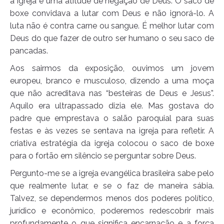
a igreja e uma atitude de negação de Deus. O saco de
boxe convidava a lutar com Deus e não ignorá-lo. A
luta não é contra carne ou sangue. É melhor lutar com
Deus do que fazer de outro ser humano o seu saco de
pancadas.
Aos sairmos da exposição, ouvimos um jovem
europeu, branco e musculoso, dizendo a uma moça
que não acreditava nas “besteiras de Deus e Jesus”.
Aquilo era ultrapassado dizia ele. Mas gostava do
padre que emprestava o salão paroquial para suas
festas e às vezes se sentava na igreja para refletir. A
criativa estratégia da igreja colocou o saco de boxe
para o fortão em silêncio se perguntar sobre Deus.
Pergunto-me se a igreja evangélica brasileira sabe pelo
que realmente lutar, e se o faz de maneira sábia.
Talvez, se dependermos menos dos poderes político,
jurídico e econômico, poderemos redescobrir mais
profundamente o que significa encarnação e a força