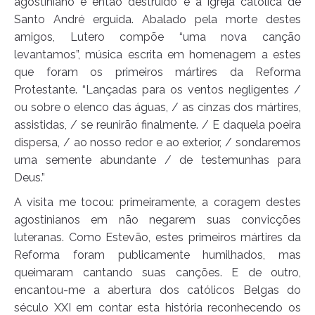
agostiniano é então destruído e a igreja católica de
Santo André erguida. Abalado pela morte destes
amigos, Lutero compõe “uma nova canção
levantamos”, música escrita em homenagem a estes
que foram os primeiros mártires da Reforma
Protestante. “Lançadas para os ventos negligentes /
ou sobre o elenco das águas, / as cinzas dos mártires,
assistidas, / se reunirão finalmente. / E daquela poeira
dispersa, / ao nosso redor e ao exterior, / sondaremos
uma semente abundante / de testemunhas para
Deus.”
A visita me tocou: primeiramente, a coragem destes
agostinianos em não negarem suas convicções
luteranas. Como Estevão, estes primeiros mártires da
Reforma foram publicamente humilhados, mas
queimaram cantando suas canções. E de outro,
encantou-me a abertura dos católicos Belgas do
século XXI em contar esta história reconhecendo os