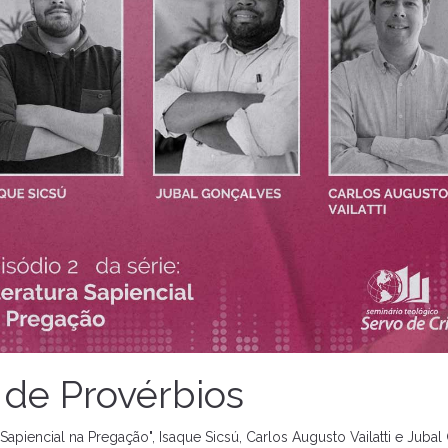
 de Provérbios
a Sapiencial na Pregação", Isaque Sicsú, Carlos Augusto Vailatti e Ju