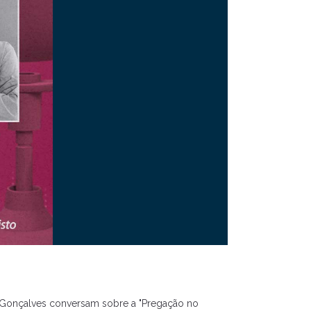
bal Gonçalves conversam sobre a "Pregação no