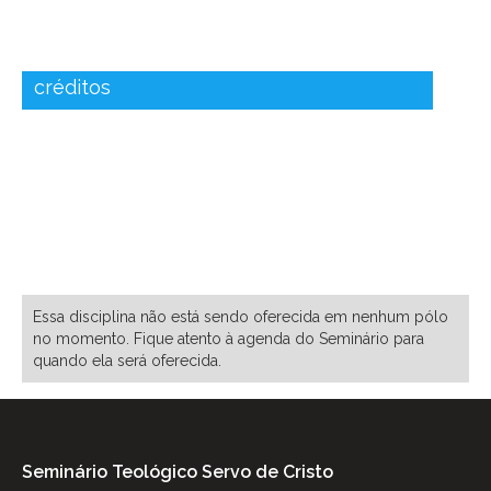
créditos
Disciplina do curso Postgraduate Studies in
Planting and Revitalizing Churches
Próximas ofertas dessa
disciplina:
Essa disciplina não está sendo oferecida em nenhum pólo
no momento. Fique atento à agenda do Seminário para
quando ela será oferecida.
Seminário Teológico Servo de Cristo