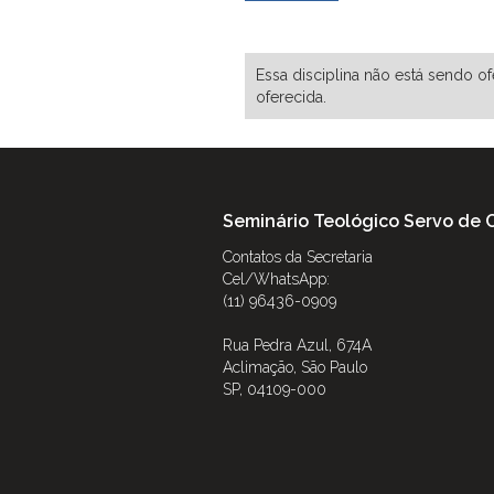
Próximas ofertas 
Essa disciplina não está sendo 
oferecida.
Seminário Teológico Servo de C
Contatos da Secretaria
Cel/WhatsApp:
(11) 96436-0909
Rua Pedra Azul, 674A
Aclimação, São Paulo
SP, 04109-000