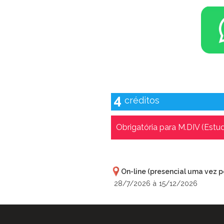
4
créditos
Obrigatória para M.DIV (Estud
Próximas ofertas 
On-line (presencial uma vez p
28/7/2026
à
15/12/2026