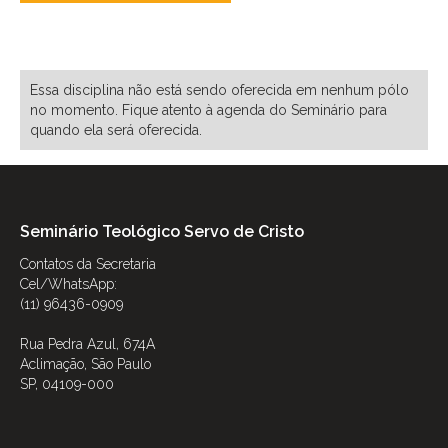
Próximas ofertas dessa
disciplina:
Essa disciplina não está sendo oferecida em nenhum pólo
no momento. Fique atento à agenda do Seminário para
quando ela será oferecida.
Seminário Teológico Servo de Cristo
Contatos da Secretaria
Cel/WhatsApp:
(11) 96436-0909
Rua Pedra Azul, 674A
Aclimação, São Paulo
SP, 04109-000