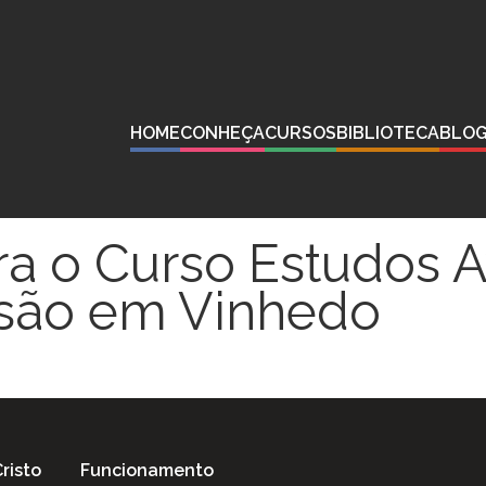
HOME
CONHEÇA
CURSOS
BIBLIOTECA
BLO
ara o Curso Estudos
ssão em Vinhedo
risto
Funcionamento