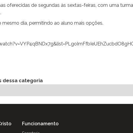
inas oferecidas de segundas às sextas-feiras, com uma turm
.
o mesmo dia, permitindo ao aluno mais opções.
m/watch?v=VYP4qBNDx7g&list=PLgoImFfbIeUEhZucbdO8g
s dessa categoria
risto
Funcionamento