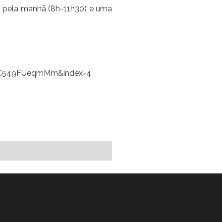
a pela manhã (8h-11h30) e uma
HC549FUeqmMm&index=4